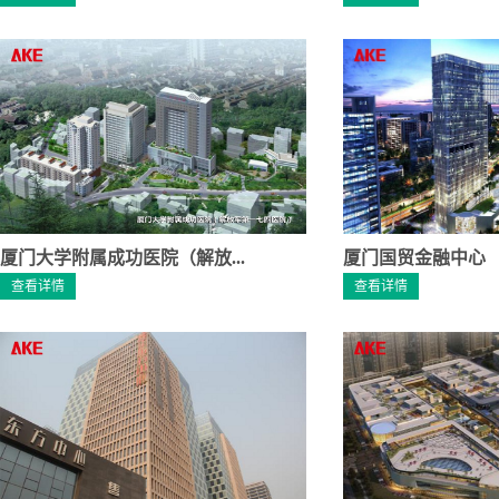
厦门大学附属成功医院（解放...
厦门国贸金融中心
查看详情
查看详情