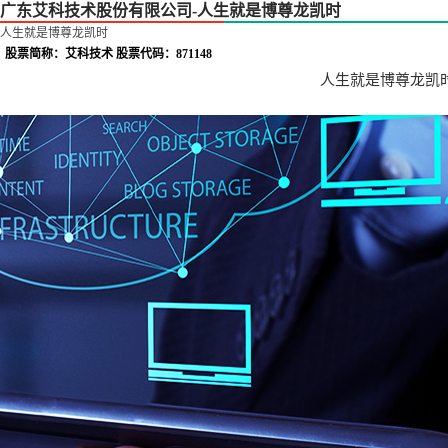
广东艾科技术股份有限公司-人生就是博尊龙凯时
人生就是博尊龙凯时
股票简称：艾科技术 股票代码：871148
人生就是博尊龙凯