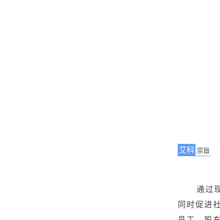
艾科
宗旨
通过
同时促进
员工、股