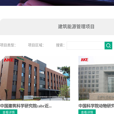
建筑能源管理项目
项目类型：
项目区域：
搜索：
中国建筑科学研究院cabr近...
中国科学院动物研
查看详情
查看详情