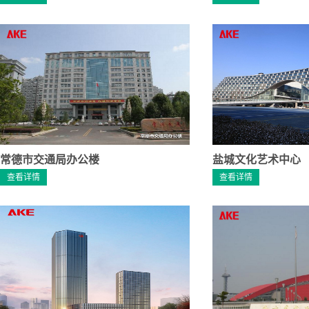
常德市交通局办公楼
盐城文化艺术中心
查看详情
查看详情