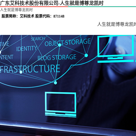
广东艾科技术股份有限公司-人生就是博尊龙凯时
人生就是博尊龙凯时
股票简称：艾科技术 股票代码：871148
人生就是博尊龙凯