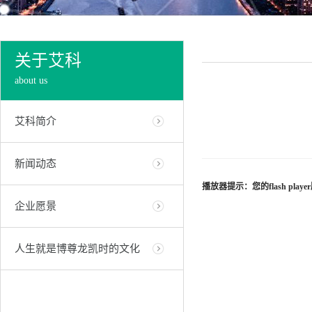
关于艾科
about us
艾科简介
新闻动态
播放器提示：您的flash pla
企业愿景
人生就是博尊龙凯时的文化