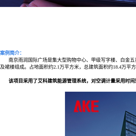
案例简介：
南京雨润国际广场是集大型购物中心、甲级写字楼、
白金五
及裙楼组成。占地面积约
2.1
万平方米，
总建筑面积
约
18.4
万平方
该项目采用了艾科建筑能源管理系统，对空调计量采用时间