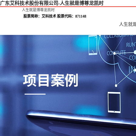
广东艾科技术股份有限公司-人生就是博尊龙凯时
人生就是博尊龙凯时
股票简称：艾科技术 股票代码：871148
人生就