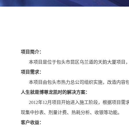
项目简介：
本项目是位于包头市昆区乌兰道的天韵大厦项目，
项目需求：
本项目由包头市热力总公司组织实施，
改造内容
人生就是博尊龙凯时的解决方案：
2012年12月项目开始进入施工阶段，根据项
现集中抄表、剂量计费、热耗分析、收银等功能。
客户收益：