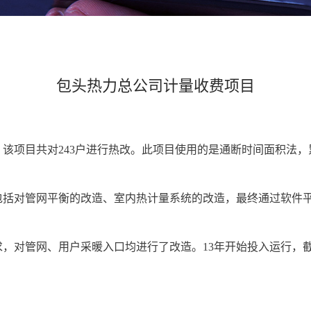
包头热力总公司计量收费项目
该项目共对243户进行热改。此项目使用的是通断时间面积法
包括对管网平衡的改造、室内热计量系统的改造，最终通过软件
目需求，对管网、用户采暖入口均进行了改造。13年开始投入运行