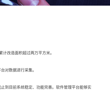
，累计改造面积超过两万平方米。
平台对数据进行采集。
，截止到目前系统稳定、功能完善。软件管理平台能够实