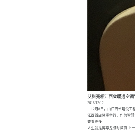
艾科亮相江西省暖通空调
2018/12/12
12月8日，由江西省建设工
江西饭店隆重举行，作为智慧能
查看更多
人生就是博尊龙凯时首页
上