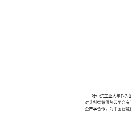
哈尔滨工业大学
作为
对艾科智慧供热
云平台
有
企产学合作，为中国智慧