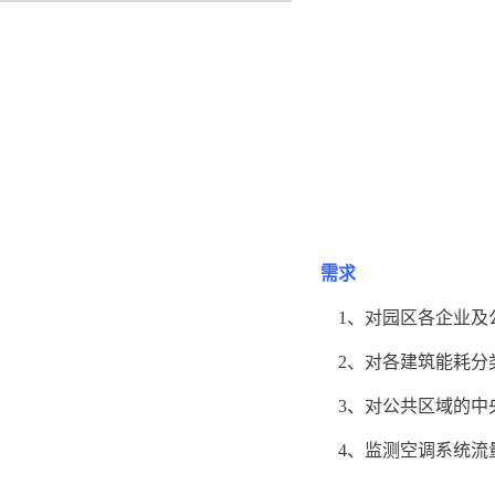
需求
1、
对园区各企业及
2、
对各建筑能耗分
3、
对公共区域的中
4、
监测
空调
系统流