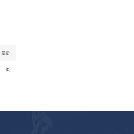
最后一
页