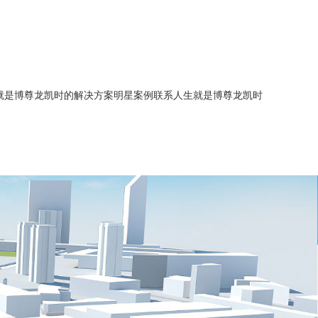
就是博尊龙凯时的解决方案
明星案例
联系人生就是博尊龙凯时
简介
能源管理
智慧水务
企业历程
智慧水务
智慧供热
人生就是博尊龙凯时的文化
建筑能源管理
智慧供热
综合节能服务
招商加盟
综合节能服务
智慧水务
招聘信息
新闻中心
智慧供热
业务联系
综合节能服务