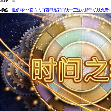
标签：
世俱杯app官方入口
西甲足彩口诀
十三道棋牌手机版免费