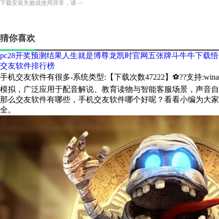
下载安装失败或使用异常，请 ->
猜你喜欢
pc28开奖预测结果人生就是博尊龙凯时官网
五张牌斗牛牛下载
悟
交友软件排行榜
手机交友软件有很多-系统类型:【下载次数47222】⚽??支持:wina
模拟，广泛应用于配音解说、教育读物与智能客服场景，声音自
那么交友软件有哪些，手机交友软件哪个好呢？看看小编为大家
全。