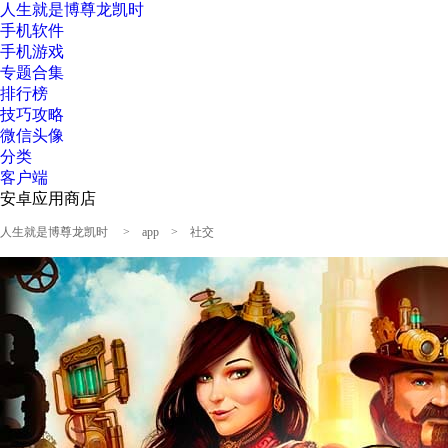
人生就是博尊龙凯时
手机软件
手机游戏
专题合集
排行榜
技巧攻略
微信头像
分类
客户端
安卓应用商店
人生就是博尊龙凯时
>
app
>
社交