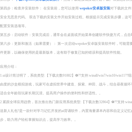
第四步：检查并安装软件： 在安装前，您可以使用
wepoker安卓版安装
对下载的文件进
安全无恶意代码。 双击下载的安装文件开始安装过程。根据提示完成安装步骤，这
配置安装选项等。
第五步：启动软件：安装完成后，通常会在桌面或开始菜单创建软件快捷方式，点击即可
第六步：更新和激活（如果需要）： 第一次启动wepoker安卓版安装软件时，可能
件更新，以确保使用的是最新版本，这有助于修复已知的错误和提高软件性能。
应用介绍：
1.ui设计简洁明了，系统类型:【下载次数91882】⚽??支持:winall/win7/win10/wi
由度的沙盒模拟游戏，玩家可在虚拟世界中建造、探索、种田、战斗，结合昼夜循环
适合全年龄段玩家长期沉浸。提高用户操作的便利性和舒适性。。
2.紧跟全球应用趋势，首次推出热门新应用系统类型:【下载次数32864】⚽??支持:winall/wi
送新人礼包?是一款针对学习记忆开发的ai背诵软件，内置海量课本内容和自定义记
步，助力用户轻松掌握知识点，提高学习效率。。