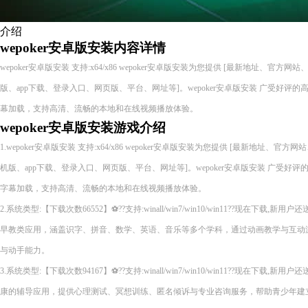
介绍
wepoker安卓版安装内容详情
wepoker安卓版安装 支持:x64/x86 wepoker安卓版安装为您提供 [最新地址、
版、app下载、登录入口、网页版、平台、网址等]。wepoker安卓版安装 广受好
幕加载，支持高清、流畅的本地和在线视频播放体验。
wepoker安卓版安装游戏介绍
1.wepoker安卓版安装 支持:x64/x86 wepoker安卓版安装为您提供 [最新地址
机版、app下载、登录入口、网页版、平台、网址等]。wepoker安卓版安装 广受
字幕加载，支持高清、流畅的本地和在线视频播放体验。
2.系统类型:【下载次数66552】⚽??支持:winall/win7/win10/win11??现在下
早教类应用，涵盖识字、拼音、数学、英语、音乐等多个学科，通过动画教学与互动
与动手能力。
3.系统类型:【下载次数94167】⚽??支持:winall/win7/win10/win11??现在下
康的辅导应用，提供心理测试、冥想训练、匿名倾诉与专业咨询服务，帮助青少年建