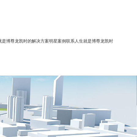
就是博尊龙凯时的解决方案
明星案例
联系人生就是博尊龙凯时
简介
能源管理
智慧水务
企业历程
智慧水务
智慧供热
人生就是博尊龙凯时的文化
建筑能源管理
智慧供热
综合节能服务
招商加盟
综合节能服务
智慧水务
招聘信息
新闻中心
智慧供热
业务联系
综合节能服务