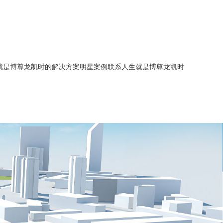
就是博尊龙凯时的解决方案
明星案例
联系人生就是博尊龙凯时
简介
能源管理
智慧水务
企业历程
智慧水务
智慧供热
人生就是博尊龙凯时的文化
建筑能源管理
智慧供热
综合节能服务
招商加盟
综合节能服务
智慧水务
招聘信息
新闻中心
智慧供热
业务联系
综合节能服务