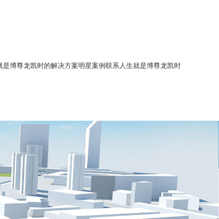
就是博尊龙凯时的解决方案
明星案例
联系人生就是博尊龙凯时
简介
能源管理
智慧水务
企业历程
智慧水务
智慧供热
人生就是博尊龙凯时的文化
建筑能源管理
智慧供热
综合节能服务
招商加盟
综合节能服务
智慧水务
招聘信息
新闻中心
智慧供热
业务联系
综合节能服务