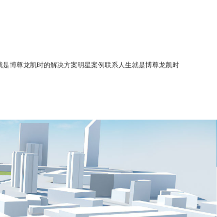
就是博尊龙凯时的解决方案
明星案例
联系人生就是博尊龙凯时
简介
能源管理
智慧水务
企业历程
智慧水务
智慧供热
人生就是博尊龙凯时的文化
建筑能源管理
智慧供热
综合节能服务
招商加盟
综合节能服务
智慧水务
招聘信息
新闻中心
智慧供热
业务联系
综合节能服务