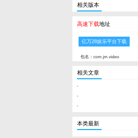
相关版本
高速下载
地址
亿万28娱乐平台下载
包名：com.jm.video
相关文章
本类最新