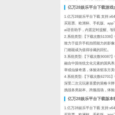
亿万28娱乐平台下载游戏
1.亿万28娱乐平台下载 支持:x
买彩票、欧洲杯、手机版、app
ai语音助手，内置定时提醒、
2.系统类型:【下载次数51338】⚽?
致力于提升手机拍照能力的影像
门都能成为值得珍藏的回忆。
3.系统类型:【下载次数90087】⚽?
融合中国传统文化元素的国风养
举或仙缘奇遇，体验浓郁东方美
4.系统类型:【下载次数62701】⚽?
深受二次元玩家喜爱的策略卡牌
挑战各类副本、跨服战场，体验
亿万28娱乐平台下载版本
1.亿万28娱乐平台下载 支持:x
买彩票、欧洲杯、手机版、app