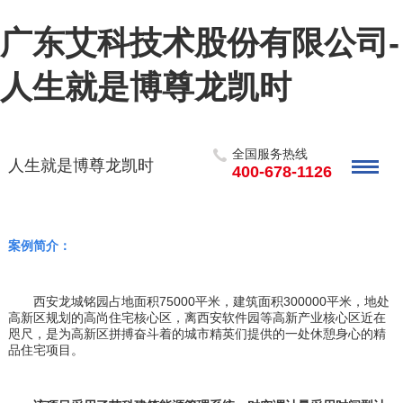
广东艾科技术股份有限公司-
人生就是博尊龙凯时
全国服务热线
人生就是博尊龙凯时
400-678-1126
案例简介：
西安龙城铭园占地面积
75000
平米，建筑面积
300000
平米，地处
高
新区
规划的高尚住宅核心区，离
西安软件
园
等高新产业核心区近在
咫尺，是为高新区拼搏奋斗着的城市精英们提供的一处休憩身心的
精
品
住宅项目。