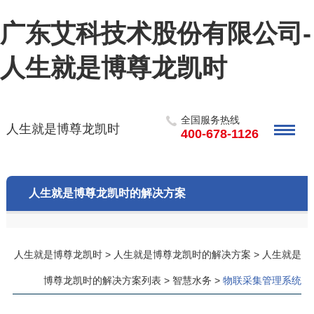
广东艾科技术股份有限公司-
人生就是博尊龙凯时
全国服务热线
人生就是博尊龙凯时
400-678-1126
人生就是博尊龙凯时的解决方案
人生就是博尊龙凯时
>
人生就是博尊龙凯时的解决方案
>
人生就是
博尊龙凯时的解决方案列表
>
智慧水务
>
物联采集管理系统