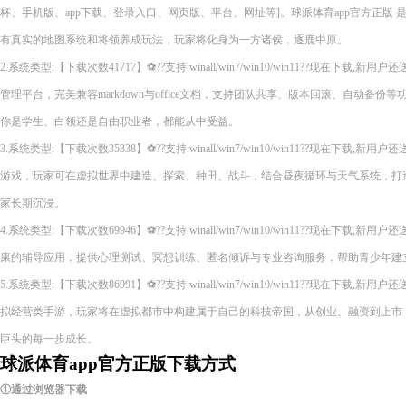
杯、手机版、app下载、登录入口、网页版、平台、网址等]。球派体育app官方正版
有真实的地图系统和将领养成玩法，玩家将化身为一方诸侯，逐鹿中原。
2.系统类型:【下载次数41717】⚽??支持:winall/win7/win10/win11??现在下
管理平台，完美兼容markdown与office文档，支持团队共享、版本回滚、自动备
你是学生、白领还是自由职业者，都能从中受益。
3.系统类型:【下载次数35338】⚽??支持:winall/win7/win10/win11??现在下
游戏，玩家可在虚拟世界中建造、探索、种田、战斗，结合昼夜循环与天气系统，打
家长期沉浸。
4.系统类型:【下载次数69946】⚽??支持:winall/win7/win10/win11??现在下
康的辅导应用，提供心理测试、冥想训练、匿名倾诉与专业咨询服务，帮助青少年建
5.系统类型:【下载次数86991】⚽??支持:winall/win7/win10/win11??现在下
拟经营类手游，玩家将在虚拟都市中构建属于自己的科技帝国，从创业、融资到上市
巨头的每一步成长。
球派体育app官方正版下载方式
①通过浏览器下载