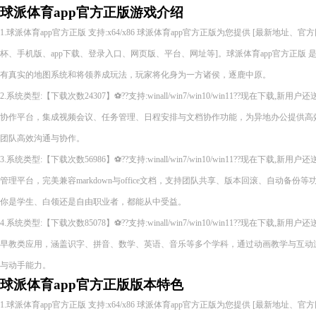
球派体育app官方正版游戏介绍
1.球派体育app官方正版 支持:x64/x86 球派体育app官方正版为您提供 [最新地
杯、手机版、app下载、登录入口、网页版、平台、网址等]。球派体育app官方正版
有真实的地图系统和将领养成玩法，玩家将化身为一方诸侯，逐鹿中原。
2.系统类型:【下载次数24307】⚽??支持:winall/win7/win10/win11??现在下
协作平台，集成视频会议、任务管理、日程安排与文档协作功能，为异地办公提供高
团队高效沟通与协作。
3.系统类型:【下载次数56986】⚽??支持:winall/win7/win10/win11??现在下
管理平台，完美兼容markdown与office文档，支持团队共享、版本回滚、自动备
你是学生、白领还是自由职业者，都能从中受益。
4.系统类型:【下载次数85078】⚽??支持:winall/win7/win10/win11??现在下
早教类应用，涵盖识字、拼音、数学、英语、音乐等多个学科，通过动画教学与互动
与动手能力。
球派体育app官方正版版本特色
1.球派体育app官方正版 支持:x64/x86 球派体育app官方正版为您提供 [最新地