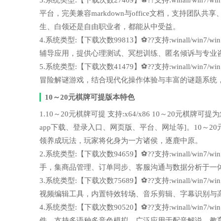
3.系统类型:【下载次数27409】⚽??支持:winall/wi
平台，完美兼容markdown与office文档，支持
生、白领还是自由职业者，都能从中受益。
4.系统类型:【下载次数99813】⚽??支持:winall/wi
辅导应用，提供心理测试、冥想训练、匿名倾诉与专业
5.系统类型:【下载次数41479】⚽??支持:winall/wi
冒险解谜游戏，结合现代化操作体验与丰富的谜题系统
10～20元棋牌可提版本特色
1.10～20元棋牌可提 支持:x64/x86 10～20
app下载、登录入口、网页版、平台、网址等]。10～
领养成玩法，玩家将化身为一方诸侯，逐鹿中原。
2.系统类型:【下载次数94659】⚽??支持:winall/wi
手，集商品管理、订单同步、客服沟通与数据分析于一
3.系统类型:【下载次数75689】⚽??支持:winall/wi
视频编辑工具，内置特效转场、音乐剪辑、字幕识别与
4.系统类型:【下载次数90520】⚽??支持:winall/win
件，支持多语种多音色模拟，广泛应用于配音解说、教