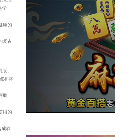
笔记管理
是学
理健康的
造的复古
手机版、
系统和将
运营助
者使用的
音合成软