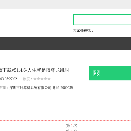
大家都在找：
下载v51.4.6-人生就是博尊龙凯时
03 05:27:02
热度：
发商：
深圳市计算机系统有限公司
粤b2-2009059-
名
第
1
名