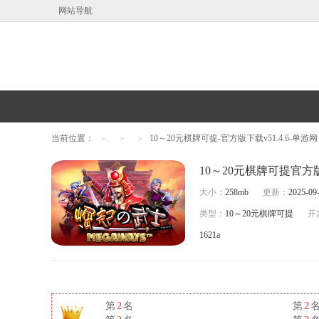
网站导航
当前位置：
10～20元棋牌可提-官方版下载v51.4.6-单游网
>
>
>
10～20元棋牌可提官方版
大小：
258mb
更新：
2025-09-
类型：
10～20元棋牌可提
开
1621a
第
2
名
第
2