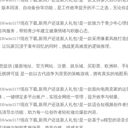
n7/win10/win11??现在下载,新用户还送新人礼包?是一款支持多人协作的
团队共享、版本回滚、自动备份等功能，是工作效率提升的不二之选，无论你
n7/win10/win11??现在下载,新用户还送新人礼包?是一款致力于青少年心
咨询服务，帮助青少年建立健康情绪与积极心态。
n7/win10/win11??现在下载,新用户还送新人礼包?是一款采用像素风格打
，让玩家沉浸于童年回忆的同时，挑战更高难度的逻辑推理。
元棋牌可提为您提供 [最新地址、官方网站、注册、娱乐城、买彩票、欧洲杯、
20元棋牌可提 是一款以古代战争为背景的策略游戏，拥有真实的地图
n7/win10/win11??现在下载,新用户还送新人礼包?是一款面向电商卖家的
体，一键绑定多平台账户，实现全网统一管理，提升效率与销量。
n7/win10/win11??现在下载,新用户还送新人礼包?是一款适合短视频创作
高清导出功能，助力每一位创作者轻松做出爆款内容。
7/win10/win11??现在下载,新用户还送新人礼包?是一款基于ai模型的语
育读物与智能客服场景，声音自然、情感丰富。