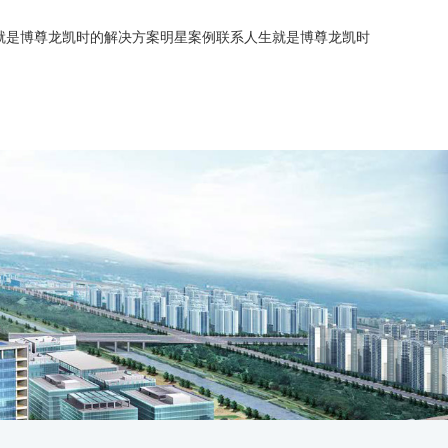
就是博尊龙凯时的解决方案
明星案例
联系人生就是博尊龙凯时
简介
能源管理
智慧水务
企业历程
智慧水务
智慧供热
人生就是博尊龙凯时的文化
建筑能源管理
智慧供热
综合节能服务
招商加盟
综合节能服务
智慧水务
招聘信息
新闻中心
智慧供热
业务联系
综合节能服务