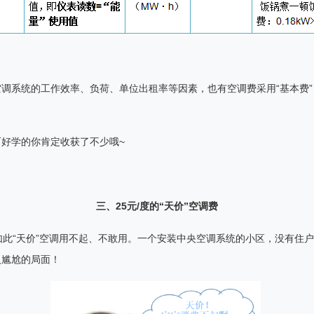
空调系统的工作效率、负荷、单位出租率等因素，也有空调费采用
“
基本费
”
而好学的你肯定收获了不少哦
~
三、25
元
/
度
的
“
天价
”
空调费
如此
“
天价
”
空调用不起、不敢用。一个安装中央空调系统的小区，没有住户
入尴尬的局面！