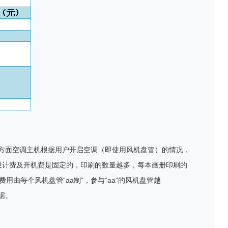
方面空调主机根据用户开启空调（即使用风机盘管）的情况，
设计费及开机费是固定的，印刷的数量越多，每本画册印刷的
费用由每个风机盘管
“aa
制
”
，参与
“aa”
的风机盘管越
据。