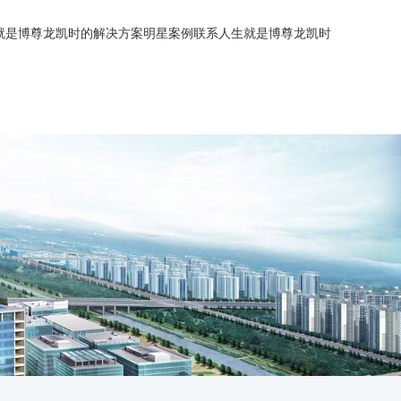
就是博尊龙凯时的解决方案
明星案例
联系人生就是博尊龙凯时
简介
源管理
能源管理
企业历程
智慧水务
智慧水务
人生就是博尊龙凯时的文化
建筑能源管理
智慧供热
智慧供热
招商加盟
综合节能服务
综合节能服务
智慧水务
招聘信息
新闻中心
智慧供热
业务联系
综合节能服务