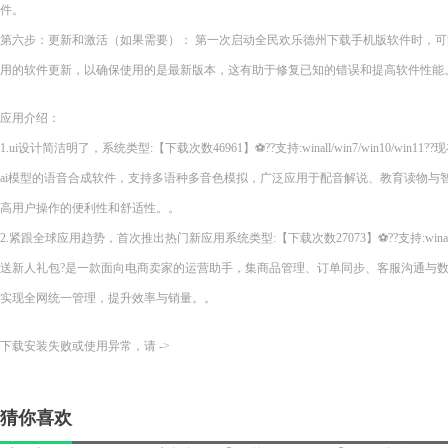
件。
第六步：更新和激活（如果需要）： 第一次启动全民欢乐德州下载手机版软件时，
用的软件更新，以确保使用的是最新版本，这有助于修复已知的错误和提高软件性能
应用介绍：
1.ui设计简洁明了，系统类型:【下载次数46961】⚽??支持:winall/win7/win10/wi
ai模型的语音合成软件，支持多语种多音色模拟，广泛应用于配音解说、教育读物与
高用户操作的便利性和舒适性。。
2.紧跟全球应用趋势，首次推出热门新应用系统类型:【下载次数27073】⚽??支持:winall/wi
送新人礼包?是一款面向电商卖家的运营助手，集商品管理、订单同步、客服沟通与
实现全网统一管理，提升效率与销量。。
下载安装失败或使用异常，请 ->
猜你喜欢