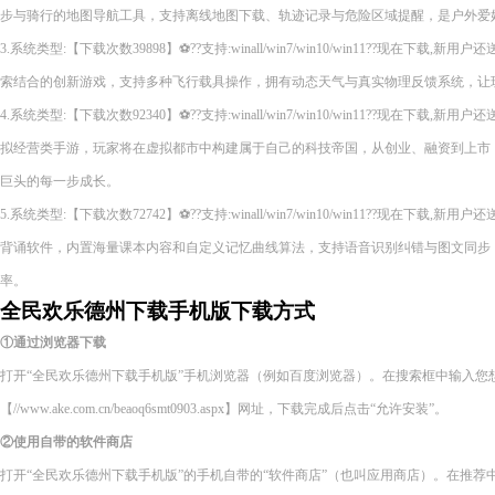
步与骑行的地图导航工具，支持离线地图下载、轨迹记录与危险区域提醒，是户外爱
3.系统类型:【下载次数39898】⚽??支持:winall/win7/win10/win11??现在下
索结合的创新游戏，支持多种飞行载具操作，拥有动态天气与真实物理反馈系统，让
4.系统类型:【下载次数92340】⚽??支持:winall/win7/win10/win11??现在下
拟经营类手游，玩家将在虚拟都市中构建属于自己的科技帝国，从创业、融资到上市
巨头的每一步成长。
5.系统类型:【下载次数72742】⚽??支持:winall/win7/win10/win11??现在下载
背诵软件，内置海量课本内容和自定义记忆曲线算法，支持语音识别纠错与图文同步
率。
全民欢乐德州下载手机版下载方式
①通过浏览器下载
打开“全民欢乐德州下载手机版”手机浏览器（例如百度浏览器）。在搜索框中输入您
【//www.ake.com.cn/beaoq6smt0903.aspx】网址，下载完成后点击“允许安装”。
②使用自带的软件商店
打开“全民欢乐德州下载手机版”的手机自带的“软件商店”（也叫应用商店）。在推