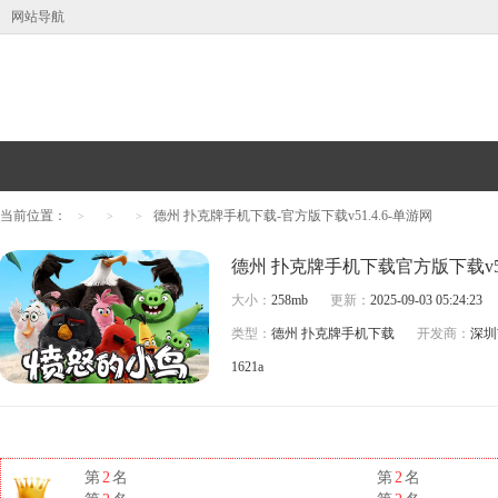
网站导航
当前位置：
德州 扑克牌手机下载-官方版下载v51.4.6-单游网
>
>
>
德州 扑克牌手机下载官方版下载v51
大小：
258mb
更新：
2025-09-03 05:24:23
类型：
德州 扑克牌手机下载
开发商：
深圳
1621a
第
2
名
第
2
名