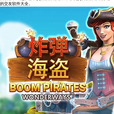
的交友软件大全。