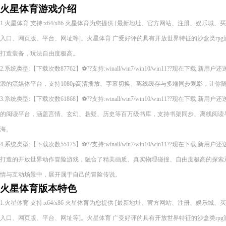
火星体育游戏介绍
1.火星体育 支持:x64/x86 火星体育为您提供 [最新地址、官方网站、注册、娱乐城
入口、网页版、平台、网址等]。火星体育 广受好评的具有开放世界特征的沙盒类rp
打造装备，玩法自由度极高。
2.系统类型:【下载次数87762】⚽??支持:winall/win7/win10/win11??现在下
源的流媒体平台，支持1080p高清播放、字幕切换、离线缓存与多端同步观影，让你
3.系统类型:【下载次数61868】⚽??支持:winall/win7/win10/win11??现在下
的阅读平台，涵盖言情、玄幻、悬疑、历史等百万级书库，支持书架同步、离线阅读
海。
4.系统类型:【下载次数55175】⚽??支持:winall/win7/win10/win11??现在下
打造的开放世界动作冒险游戏，融合了精美画质、真实物理碰撞、自由度极高的探索
情与互动场景中，展开属于自己的冒险传说。
火星体育版本特色
1.火星体育 支持:x64/x86 火星体育为您提供 [最新地址、官方网站、注册、娱乐城
入口、网页版、平台、网址等]。火星体育 广受好评的具有开放世界特征的沙盒类rp