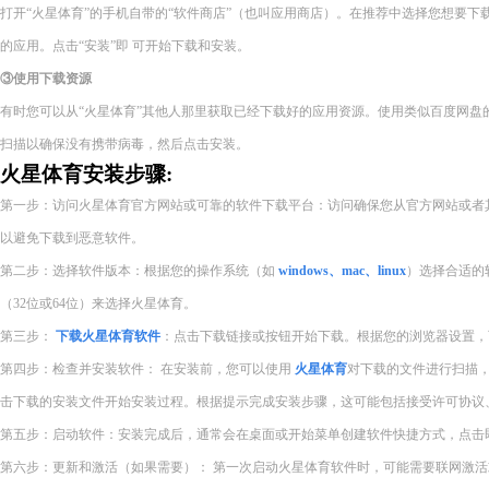
打开“火星体育”的手机自带的“软件商店”（也叫应用商店）。在推荐中选择您想要
的应用。点击“安装”即 可开始下载和安装。
③使用下载资源
有时您可以从“火星体育”其他人那里获取已经下载好的应用资源。使用类似百度网盘
扫描以确保没有携带病毒，然后点击安装。
火星体育安装步骤:
第一步：访问火星体育官方网站或可靠的软件下载平台：访问确保您从官方网站或者
以避免下载到恶意软件。
第二步：选择软件版本：根据您的操作系统（如
windows、mac、linux
）选择合适的
（32位或64位）来选择火星体育。
第三步：
下载火星体育软件
：点击下载链接或按钮开始下载。根据您的浏览器设置，
第四步：检查并安装软件： 在安装前，您可以使用
火星体育
对下载的文件进行扫描，
击下载的安装文件开始安装过程。根据提示完成安装步骤，这可能包括接受许可协议
第五步：启动软件：安装完成后，通常会在桌面或开始菜单创建软件快捷方式，点击
第六步：更新和激活（如果需要）： 第一次启动火星体育软件时，可能需要联网激